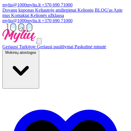
myliu@1000myliu.lt
+370 690 71000
Dovanų kuponas
Keliautojų atsiliepimai
Kelionių BLOG'as
Apie
mus
Kontaktai
Kelionės užklausa
myliu@1000myliu.lt
+370 690 71000
Geriausi Turkijoje
Geriausi pasiūlymai
Paskutinė minutė
Mokinių atostogos