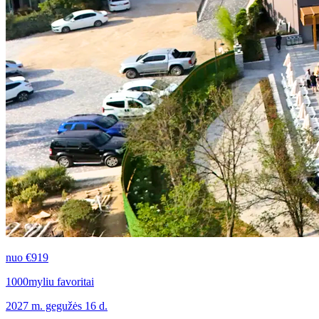
nuo
€919
1000myliu favoritai
2027 m. gegužės 16 d.