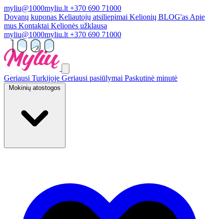
myliu@1000myliu.lt
+370 690 71000
Dovanų kuponas
Keliautojų atsiliepimai
Kelionių BLOG'as
Apie
mus
Kontaktai
Kelionės užklausa
myliu@1000myliu.lt
+370 690 71000
Geriausi Turkijoje
Geriausi pasiūlymai
Paskutinė minutė
Mokinių atostogos