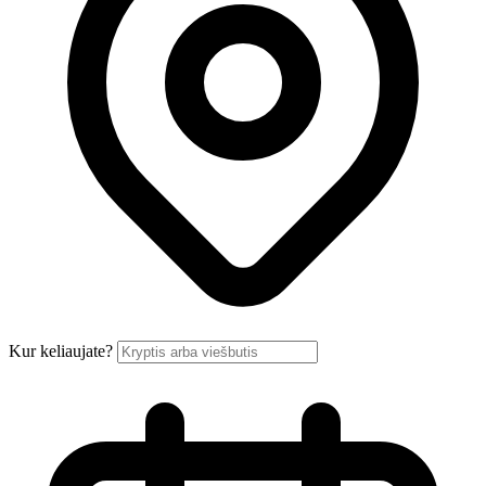
Kur keliaujate?