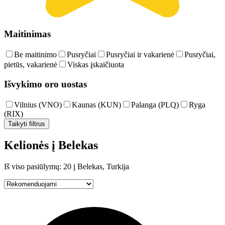
Maitinimas
Be maitinimo
Pusryčiai
Pusryčiai ir vakarienė
Pusryčiai,
pietūs, vakarienė
Viskas įskaičiuota
Išvykimo oro uostas
Vilnius (VNO)
Kaunas (KUN)
Palanga (PLQ)
Ryga
(RIX)
Taikyti filtrus
Kelionės į Belekas
Iš viso pasiūlymų: 20 į Belekas, Turkija