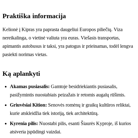
Praktiška informacija
Kelionė į Kipras yra paprasta daugeliui Europos piliečių. Viza
nereikalinga, o vietinė valiuta yra euras. Viešasis transportas,
apimantis autobusus ir taksi, yra patogus ir prieinamas, todėl lengva
pasiekti norimas vietas.
Ką aplankyti
Akamas pusiasalis:
Gamtoje besidriekiantis pusiasalis,
pasižymintis nuostabiais peizažais ir retomis augalų rūšimis.
Griuvėsiai Kition:
Senovės romėnų ir graikų kultūros reliktai,
kurie atskleidžia tiek istoriją, tiek architektūrą.
Kyrenia pilis:
Nuostabi pilis, esanti Šiaurės Kyproje, iš kurios
atsiveria įspūdingi vaizdai.