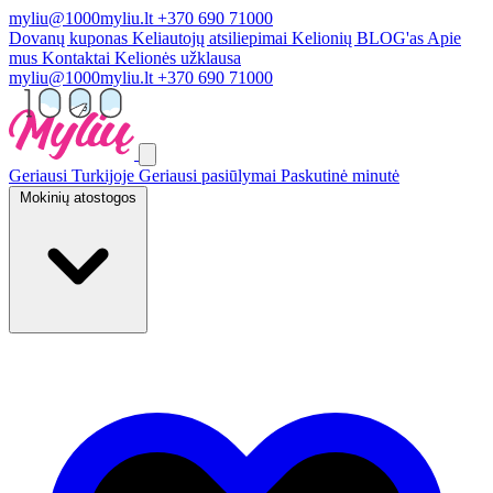
myliu@1000myliu.lt
+370 690 71000
Dovanų kuponas
Keliautojų atsiliepimai
Kelionių BLOG'as
Apie
mus
Kontaktai
Kelionės užklausa
myliu@1000myliu.lt
+370 690 71000
Geriausi Turkijoje
Geriausi pasiūlymai
Paskutinė minutė
Mokinių atostogos