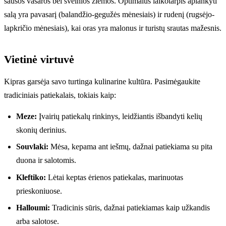
sausos vasaros bei švelnios žiemos. Optimalus laikotarpis aplankyti
salą yra pavasarį (balandžio-gegužės mėnesiais) ir rudenį (rugsėjo-
lapkričio mėnesiais), kai oras yra malonus ir turistų srautas mažesnis.
Vietinė virtuvė
Kipras garsėja savo turtinga kulinarine kultūra. Pasimėgaukite
tradiciniais patiekalais, tokiais kaip:
Meze:
Įvairių patiekalų rinkinys, leidžiantis išbandyti kelių
skonių derinius.
Souvlaki:
Mėsa, kepama ant iešmų, dažnai patiekiama su pita
duona ir salotomis.
Kleftiko:
Lėtai keptas ėrienos patiekalas, marinuotas
prieskoniuose.
Halloumi:
Tradicinis sūris, dažnai patiekiamas kaip užkandis
arba salotose.