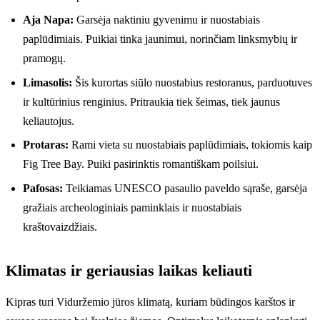
Aja Napa:
Garsėja naktiniu gyvenimu ir nuostabiais
paplūdimiais. Puikiai tinka jaunimui, norinčiam linksmybių ir
pramogų.
Limasolis:
Šis kurortas siūlo nuostabius restoranus, parduotuves
ir kultūrinius renginius. Pritraukia tiek šeimas, tiek jaunus
keliautojus.
Protaras:
Rami vieta su nuostabiais paplūdimiais, tokiomis kaip
Fig Tree Bay. Puiki pasirinktis romantiškam poilsiui.
Pafosas:
Teikiamas UNESCO pasaulio paveldo sąraše, garsėja
gražiais archeologiniais paminklais ir nuostabiais
kraštovaizdžiais.
Klimatas ir geriausias laikas keliauti
Kipras turi Viduržemio jūros klimatą, kuriam būdingos karštos ir