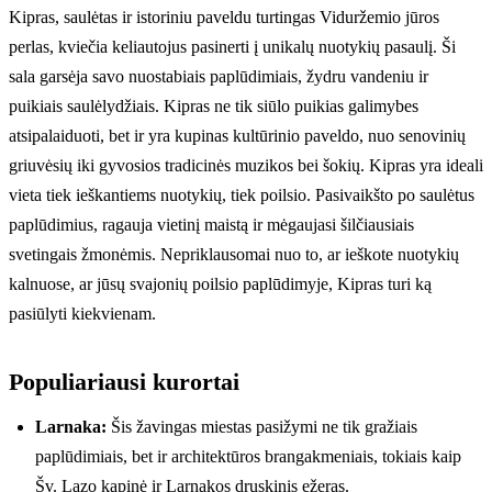
Kipras, saulėtas ir istoriniu paveldu turtingas Viduržemio jūros
perlas, kviečia keliautojus pasinerti į unikalų nuotykių pasaulį. Ši
sala garsėja savo nuostabiais paplūdimiais, žydru vandeniu ir
puikiais saulėlydžiais. Kipras ne tik siūlo puikias galimybes
atsipalaiduoti, bet ir yra kupinas kultūrinio paveldo, nuo senovinių
griuvėsių iki gyvosios tradicinės muzikos bei šokių. Kipras yra ideali
vieta tiek ieškantiems nuotykių, tiek poilsio. Pasivaikšto po saulėtus
paplūdimius, ragauja vietinį maistą ir mėgaujasi šilčiausiais
svetingais žmonėmis. Nepriklausomai nuo to, ar ieškote nuotykių
kalnuose, ar jūsų svajonių poilsio paplūdimyje, Kipras turi ką
pasiūlyti kiekvienam.
Populiariausi kurortai
Larnaka:
Šis žavingas miestas pasižymi ne tik gražiais
paplūdimiais, bet ir architektūros brangakmeniais, tokiais kaip
Šv. Lazo kapinė ir Larnakos druskinis ežeras.