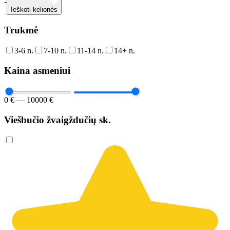
-
Ieškoti kelionės
Trukmė
3-6 n.
7-10 n.
11-14 n.
14+ n.
Kaina asmeniui
0 € — 10000 €
Viešbučio žvaigždučių sk.