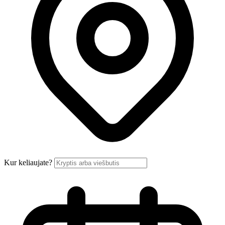
Kur keliaujate?