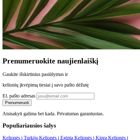
Prenumeruokite
naujienlaiškį
Gaukite
išskirtinius pasiūlymus
ir
kelionių įkvėpimą tiesiai į savo pašto dėžutę
El. pašto adresas
Prenumeruoti
Atsisakyti galima bet kada.
Privatumas garantuotas
.
Populiariausios šalys
Kelionės į Turkiją
Kelionės į Egiptą
Kelionės į Kiprą
Kelionės į