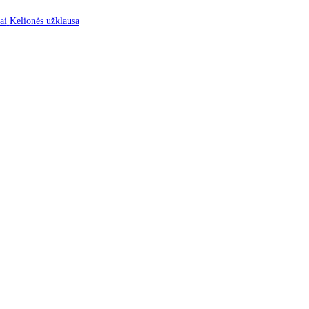
mus
Kontaktai
Kelionės užklausa