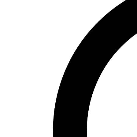
Visi oro uostai
Vilnius (VNO)
Kaunas (KUN)
Palanga (PLQ)
Ryga (