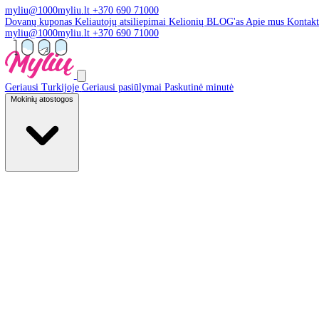
myliu@1000myliu.lt
+370 690 71000
Dovanų kuponas
Keliautojų atsiliepimai
Kelionių BLOG'as
Apie 
myliu@1000myliu.lt
+370 690 71000
Geriausi Turkijoje
Geriausi pasiūlymai
Paskutinė minutė
Mokinių atostogos