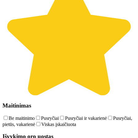
Maitinimas
Be maitinimo
Pusryčiai
Pusryčiai ir vakarienė
Pusryčiai,
pietūs, vakarienė
Viskas įskaičiuota
Išvykimo oro uostas