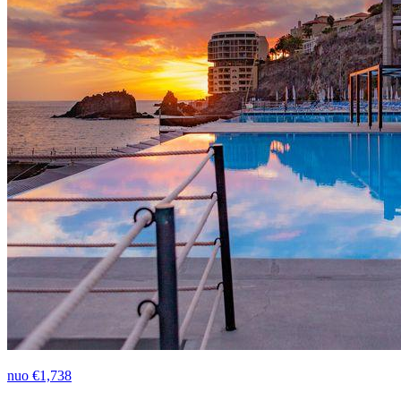
nuo
€1,738