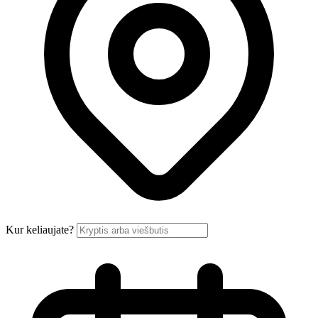
Kur keliaujate?