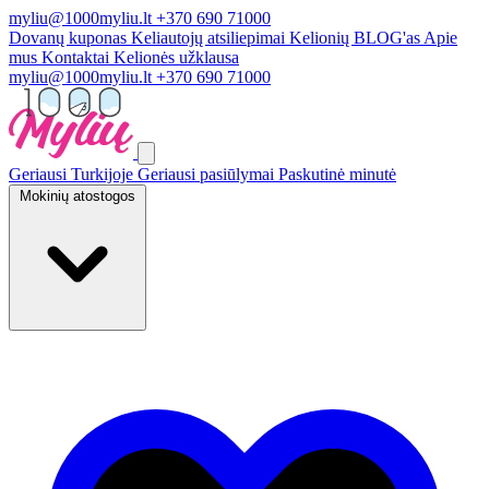
myliu@1000myliu.lt
+370 690 71000
Dovanų kuponas
Keliautojų atsiliepimai
Kelionių BLOG'as
Apie
mus
Kontaktai
Kelionės užklausa
myliu@1000myliu.lt
+370 690 71000
Geriausi Turkijoje
Geriausi pasiūlymai
Paskutinė minutė
Mokinių atostogos