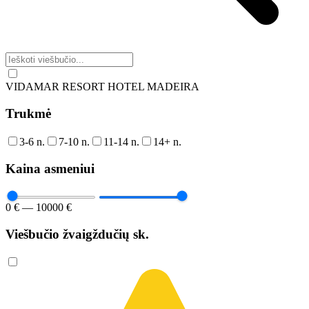
VIDAMAR RESORT HOTEL MADEIRA
Trukmė
3-6 n.
7-10 n.
11-14 n.
14+ n.
Kaina asmeniui
0 € — 10000 €
Viešbučio žvaigždučių sk.