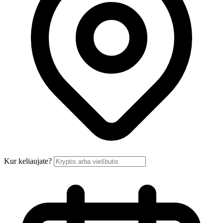
Kur keliaujate?