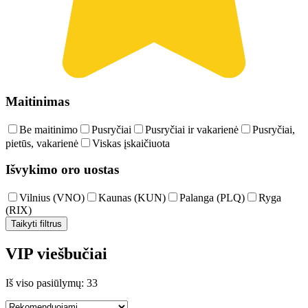
Maitinimas
Be maitinimo
Pusryčiai
Pusryčiai ir vakarienė
Pusryčiai,
pietūs, vakarienė
Viskas įskaičiuota
Išvykimo oro uostas
Vilnius (VNO)
Kaunas (KUN)
Palanga (PLQ)
Ryga
(RIX)
Taikyti filtrus
VIP viešbučiai
Iš viso pasiūlymų: 33