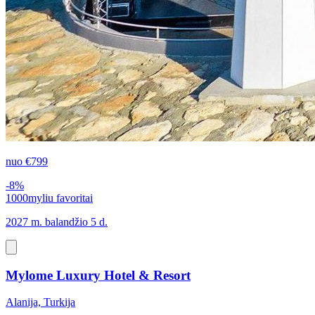
nuo
€799
-8%
1000myliu favoritai
2027 m. balandžio 5 d.
Mylome Luxury Hotel & Resort
Alanija, Turkija