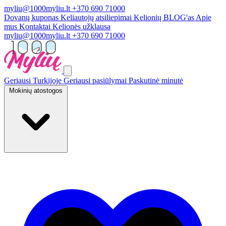
myliu@1000myliu.lt
+370 690 71000
Dovanų kuponas
Keliautojų atsiliepimai
Kelionių BLOG'as
Apie
mus
Kontaktai
Kelionės užklausa
myliu@1000myliu.lt
+370 690 71000
Geriausi Turkijoje
Geriausi pasiūlymai
Paskutinė minutė
Mokinių atostogos