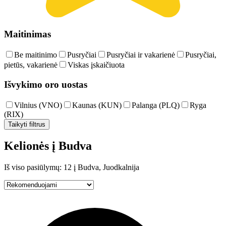
Maitinimas
Be maitinimo
Pusryčiai
Pusryčiai ir vakarienė
Pusryčiai,
pietūs, vakarienė
Viskas įskaičiuota
Išvykimo oro uostas
Vilnius (VNO)
Kaunas (KUN)
Palanga (PLQ)
Ryga
(RIX)
Taikyti filtrus
Kelionės į Budva
Iš viso pasiūlymų: 12 į Budva, Juodkalnija