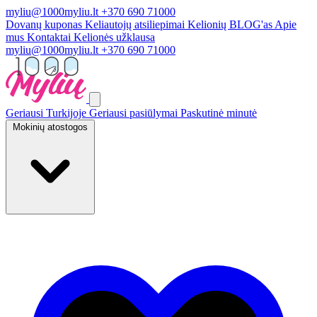
myliu@1000myliu.lt
+370 690 71000
Dovanų kuponas
Keliautojų atsiliepimai
Kelionių BLOG'as
Apie
mus
Kontaktai
Kelionės užklausa
myliu@1000myliu.lt
+370 690 71000
Geriausi Turkijoje
Geriausi pasiūlymai
Paskutinė minutė
Mokinių atostogos