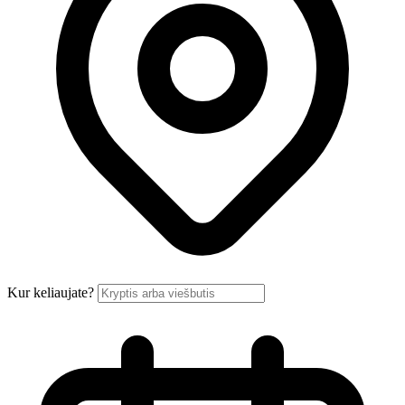
Kur keliaujate?