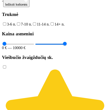
-
Ieškoti kelionės
Trukmė
3-6 n.
7-10 n.
11-14 n.
14+ n.
Kaina asmeniui
0 € — 10000 €
Viešbučio žvaigždučių sk.