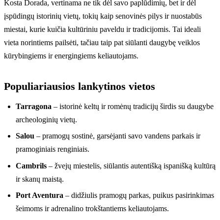
Kosta Dorada, vertinama ne tik dėl savo paplūdimių, bet ir dėl
įspūdingų istorinių vietų, tokių kaip senovinės pilys ir nuostabūs
miestai, kurie kuičia kultūriniu paveldu ir tradicijomis. Tai ideali
vieta norintiems pailsėti, tačiau taip pat siūlanti daugybę veiklos
kūrybingiems ir energingiems keliautojams.
Populiariausios lankytinos vietos
Tarragona
– istorinė keltų ir romėnų tradicijų širdis su daugybe
archeologinių vietų.
Salou
– pramogų sostinė, garsėjanti savo vandens parkais ir
pramoginiais renginiais.
Cambrils
– žvejų miestelis, siūlantis autentišką ispanišką kultūrą
ir skanų maistą.
Port Aventura
– didžiulis pramogų parkas, puikus pasirinkimas
šeimoms ir adrenalino trokštantiems keliautojams.