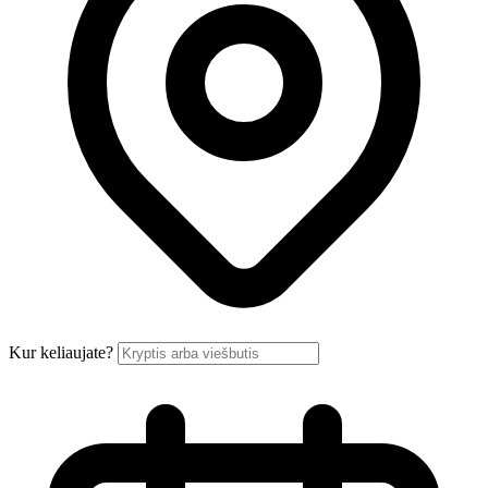
Kur keliaujate?