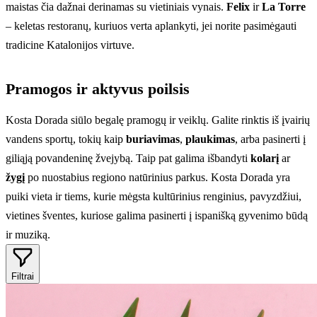
maistas čia dažnai derinamas su vietiniais vynais.
Felix
ir
La Torre
– keletas restoranų, kuriuos verta aplankyti, jei norite pasimėgauti
tradicine Katalonijos virtuve.
Pramogos ir aktyvus poilsis
Kosta Dorada siūlo begalę pramogų ir veiklų. Galite rinktis iš įvairių
vandens sportų, tokių kaip
buriavimas
,
plaukimas
, arba pasinerti į
giliąją povandeninę žvejybą. Taip pat galima išbandyti
kolarį
ar
žygį
po nuostabius regiono natūrinius parkus. Kosta Dorada yra
puiki vieta ir tiems, kurie mėgsta kultūrinius renginius, pavyzdžiui,
vietines šventes, kuriose galima pasinerti į ispanišką gyvenimo būdą
ir muziką.
Filtrai