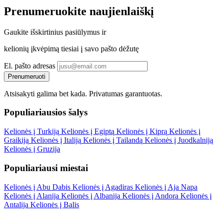
Prenumeruokite
naujienlaiškį
Gaukite
išskirtinius pasiūlymus
ir
kelionių įkvėpimą tiesiai į savo pašto dėžutę
El. pašto adresas
Prenumeruoti
Atsisakyti galima bet kada.
Privatumas garantuotas
.
Populiariausios šalys
Kelionės į Turkiją
Kelionės į Egiptą
Kelionės į Kiprą
Kelionės į
Graikiją
Kelionės į Italiją
Kelionės į Tailandą
Kelionės į Juodkalniją
Kelionės į Gruzija
Populiariausi miestai
Kelionės į Abu Dabis
Kelionės į Agadiras
Kelionės į Aja Napa
Kelionės į Alanija
Kelionės į Albanija
Kelionės į Andora
Kelionės į
Antalija
Kelionės į Balis