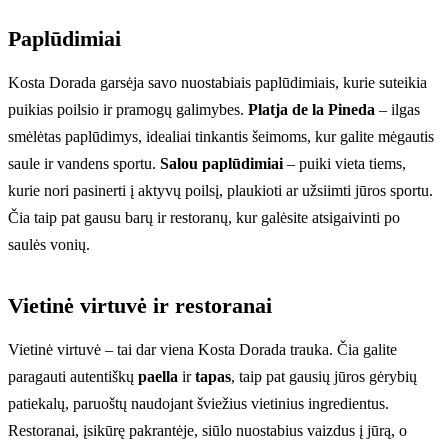
Paplūdimiai
Kosta Dorada garsėja savo nuostabiais paplūdimiais, kurie suteikia
puikias poilsio ir pramogų galimybes.
Platja de la Pineda
– ilgas
smėlėtas paplūdimys, idealiai tinkantis šeimoms, kur galite mėgautis
saule ir vandens sportu.
Salou paplūdimiai
– puiki vieta tiems,
kurie nori pasinerti į aktyvų poilsį, plaukioti ar užsiimti jūros sportu.
Čia taip pat gausu barų ir restoranų, kur galėsite atsigaivinti po
saulės vonių.
Vietinė virtuvė ir restoranai
Vietinė virtuvė – tai dar viena Kosta Dorada trauka. Čia galite
paragauti autentiškų
paella
ir
tapas
, taip pat gausių jūros gėrybių
patiekalų, paruoštų naudojant šviežius vietinius ingredientus.
Restoranai, įsikūrę pakrantėje, siūlo nuostabius vaizdus į jūrą, o