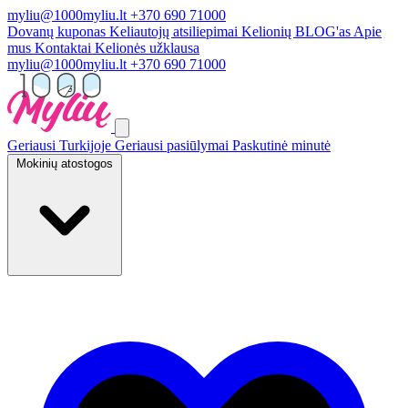
myliu@1000myliu.lt
+370 690 71000
Dovanų kuponas
Keliautojų atsiliepimai
Kelionių BLOG'as
Apie
mus
Kontaktai
Kelionės užklausa
myliu@1000myliu.lt
+370 690 71000
Geriausi Turkijoje
Geriausi pasiūlymai
Paskutinė minutė
Mokinių atostogos