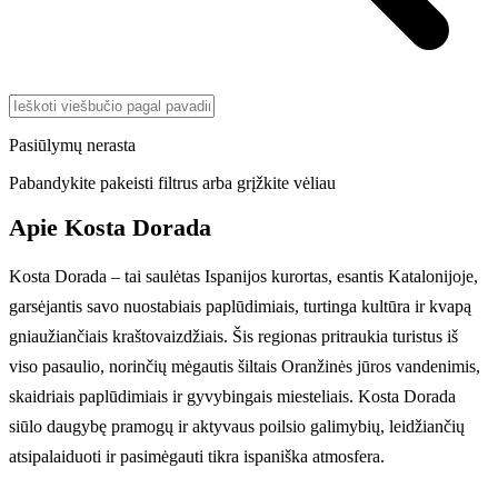
Pasiūlymų nerasta
Pabandykite pakeisti filtrus arba grįžkite vėliau
Apie Kosta Dorada
Kosta Dorada – tai saulėtas Ispanijos kurortas, esantis Katalonijoje,
garsėjantis savo nuostabiais paplūdimiais, turtinga kultūra ir kvapą
gniaužiančiais kraštovaizdžiais. Šis regionas pritraukia turistus iš
viso pasaulio, norinčių mėgautis šiltais Oranžinės jūros vandenimis,
skaidriais paplūdimiais ir gyvybingais miesteliais. Kosta Dorada
siūlo daugybę pramogų ir aktyvaus poilsio galimybių, leidžiančių
atsipalaiduoti ir pasimėgauti tikra ispaniška atmosfera.