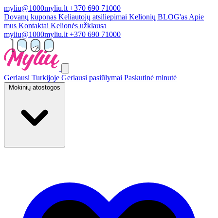
myliu@1000myliu.lt
+370 690 71000
Dovanų kuponas
Keliautojų atsiliepimai
Kelionių BLOG'as
Apie
mus
Kontaktai
Kelionės užklausa
myliu@1000myliu.lt
+370 690 71000
Geriausi Turkijoje
Geriausi pasiūlymai
Paskutinė minutė
Mokinių atostogos