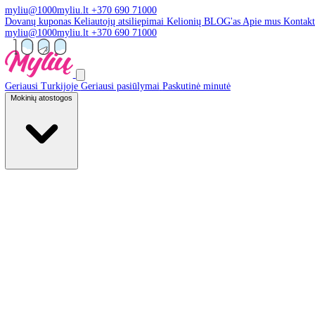
myliu@1000myliu.lt
+370 690 71000
Dovanų kuponas
Keliautojų atsiliepimai
Kelionių BLOG'as
Apie 
myliu@1000myliu.lt
+370 690 71000
Geriausi Turkijoje
Geriausi pasiūlymai
Paskutinė minutė
Mokinių atostogos