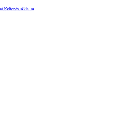
mus
Kontaktai
Kelionės užklausa