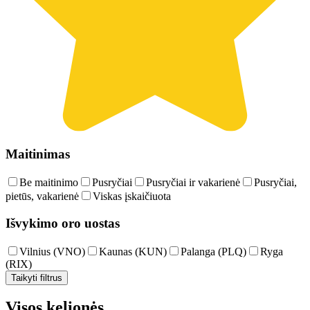
Maitinimas
Be maitinimo
Pusryčiai
Pusryčiai ir vakarienė
Pusryčiai,
pietūs, vakarienė
Viskas įskaičiuota
Išvykimo oro uostas
Vilnius (VNO)
Kaunas (KUN)
Palanga (PLQ)
Ryga
(RIX)
Taikyti filtrus
Visos kelionės