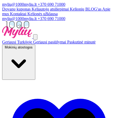
myliu@1000myliu.lt
+370 690 71000
Dovanų kuponas
Keliautojų atsiliepimai
Kelionių BLOG'as
Apie
mus
Kontaktai
Kelionės užklausa
myliu@1000myliu.lt
+370 690 71000
Geriausi Turkijoje
Geriausi pasiūlymai
Paskutinė minutė
Mokinių atostogos