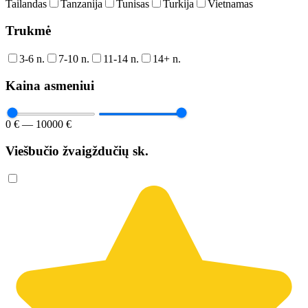
Tailandas
Tanzanija
Tunisas
Turkija
Vietnamas
Trukmė
3-6 n.
7-10 n.
11-14 n.
14+ n.
Kaina asmeniui
0 € — 10000 €
Viešbučio žvaigždučių sk.