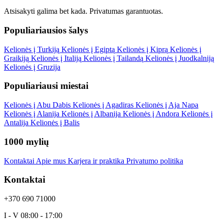
Atsisakyti galima bet kada.
Privatumas garantuotas
.
Populiariausios šalys
Kelionės į Turkiją
Kelionės į Egiptą
Kelionės į Kiprą
Kelionės į
Graikiją
Kelionės į Italiją
Kelionės į Tailandą
Kelionės į Juodkalniją
Kelionės į Gruzija
Populiariausi miestai
Kelionės į Abu Dabis
Kelionės į Agadiras
Kelionės į Aja Napa
Kelionės į Alanija
Kelionės į Albanija
Kelionės į Andora
Kelionės į
Antalija
Kelionės į Balis
1000 mylių
Kontaktai
Apie mus
Karjera ir praktika
Privatumo politika
Kontaktai
+370 690 71000
I - V 08:00 - 17:00