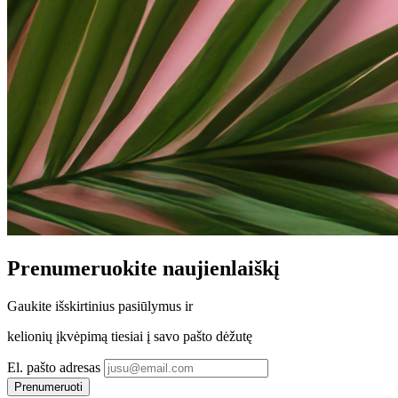
Prenumeruokite
naujienlaiškį
Gaukite
išskirtinius pasiūlymus
ir
kelionių įkvėpimą tiesiai į savo pašto dėžutę
El. pašto adresas
Prenumeruoti