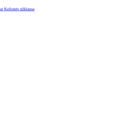
mus
Kontaktai
Kelionės užklausa