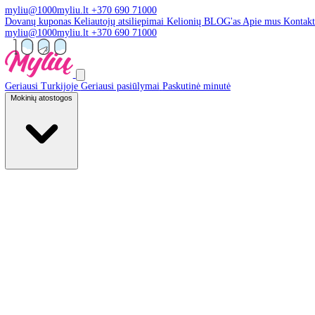
myliu@1000myliu.lt
+370 690 71000
Dovanų kuponas
Keliautojų atsiliepimai
Kelionių BLOG'as
Apie 
myliu@1000myliu.lt
+370 690 71000
Geriausi Turkijoje
Geriausi pasiūlymai
Paskutinė minutė
Mokinių atostogos