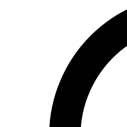
Pagrindinis
›
Turkija
›
Sidė
›
SEADEN DE MAR RESORT & S
SEADEN DE MAR RESORT & SPA