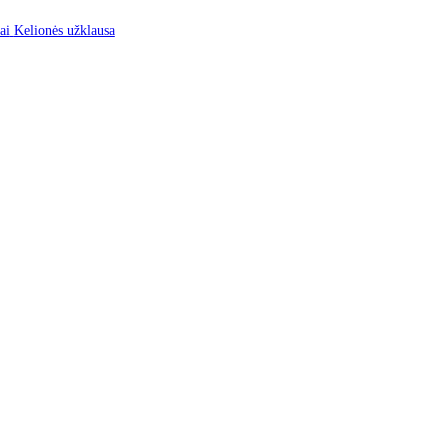
mus
Kontaktai
Kelionės užklausa