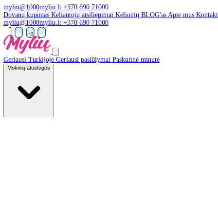
myliu@1000myliu.lt
+370 690 71000
Dovanų kuponas
Keliautojų atsiliepimai
Kelionių BLOG'as
Apie 
myliu@1000myliu.lt
+370 690 71000
Geriausi Turkijoje
Geriausi pasiūlymai
Paskutinė minutė
Mokinių atostogos