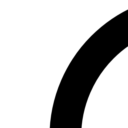
Pagrindinis
›
Turkija
›
Sidė
›
ROYAL ALHAMBRA PALACE
ROYAL ALHAMBRA PALACE