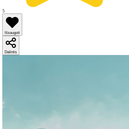
5
Išsaugoti
Dalintis