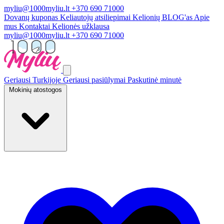
myliu@1000myliu.lt
+370 690 71000
Dovanų kuponas
Keliautojų atsiliepimai
Kelionių BLOG'as
Apie
mus
Kontaktai
Kelionės užklausa
myliu@1000myliu.lt
+370 690 71000
Geriausi Turkijoje
Geriausi pasiūlymai
Paskutinė minutė
Mokinių atostogos