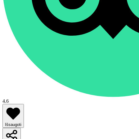
4.6
Išsaugoti