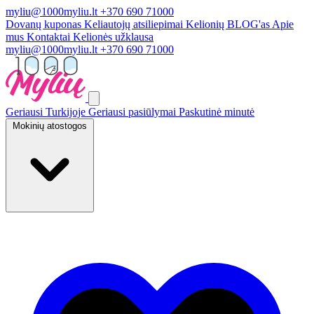
myliu@1000myliu.lt
+370 690 71000
Dovanų kuponas
Keliautojų atsiliepimai
Kelionių BLOG'as
Apie
mus
Kontaktai
Kelionės užklausa
myliu@1000myliu.lt
+370 690 71000
Geriausi Turkijoje
Geriausi pasiūlymai
Paskutinė minutė
Mokinių atostogos