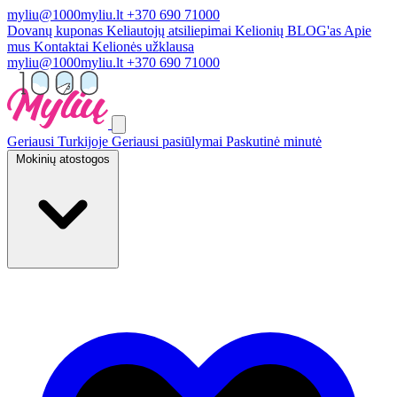
myliu@1000myliu.lt
+370 690 71000
Dovanų kuponas
Keliautojų atsiliepimai
Kelionių BLOG'as
Apie
mus
Kontaktai
Kelionės užklausa
myliu@1000myliu.lt
+370 690 71000
Geriausi Turkijoje
Geriausi pasiūlymai
Paskutinė minutė
Mokinių atostogos