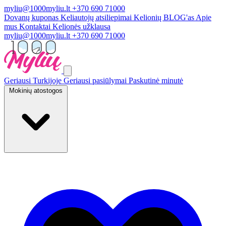
myliu@1000myliu.lt
+370 690 71000
Dovanų kuponas
Keliautojų atsiliepimai
Kelionių BLOG'as
Apie
mus
Kontaktai
Kelionės užklausa
myliu@1000myliu.lt
+370 690 71000
Geriausi Turkijoje
Geriausi pasiūlymai
Paskutinė minutė
Mokinių atostogos