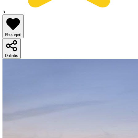
5
Išsaugoti
Dalintis