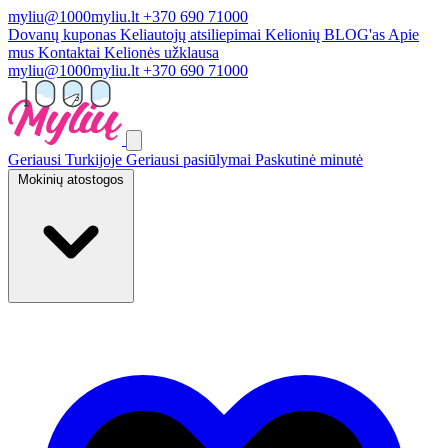
myliu@1000myliu.lt
+370 690 71000
Dovanų kuponas
Keliautojų atsiliepimai
Kelionių BLOG'as
Apie
mus
Kontaktai
Kelionės užklausa
myliu@1000myliu.lt
+370 690 71000
Geriausi Turkijoje
Geriausi pasiūlymai
Paskutinė minutė
Mokinių atostogos