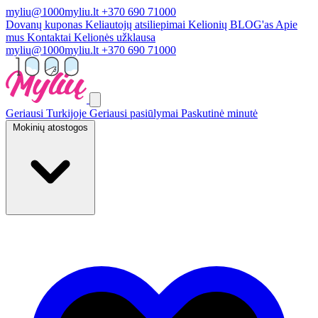
myliu@1000myliu.lt
+370 690 71000
Dovanų kuponas
Keliautojų atsiliepimai
Kelionių BLOG'as
Apie
mus
Kontaktai
Kelionės užklausa
myliu@1000myliu.lt
+370 690 71000
Geriausi Turkijoje
Geriausi pasiūlymai
Paskutinė minutė
Mokinių atostogos