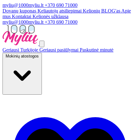
myliu@1000myliu.lt
+370 690 71000
Dovanų kuponas
Keliautojų atsiliepimai
Kelionių BLOG'as
Apie
mus
Kontaktai
Kelionės užklausa
myliu@1000myliu.lt
+370 690 71000
Geriausi Turkijoje
Geriausi pasiūlymai
Paskutinė minutė
Mokinių atostogos