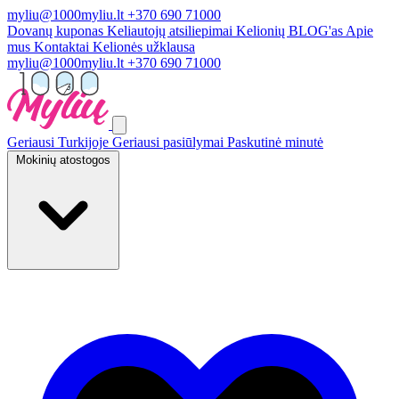
myliu@1000myliu.lt
+370 690 71000
Dovanų kuponas
Keliautojų atsiliepimai
Kelionių BLOG'as
Apie
mus
Kontaktai
Kelionės užklausa
myliu@1000myliu.lt
+370 690 71000
Geriausi Turkijoje
Geriausi pasiūlymai
Paskutinė minutė
Mokinių atostogos