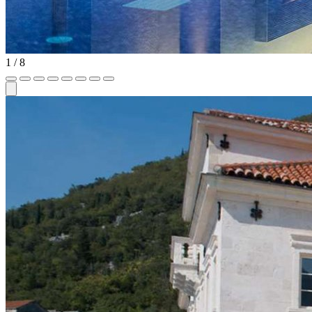
1
/ 8