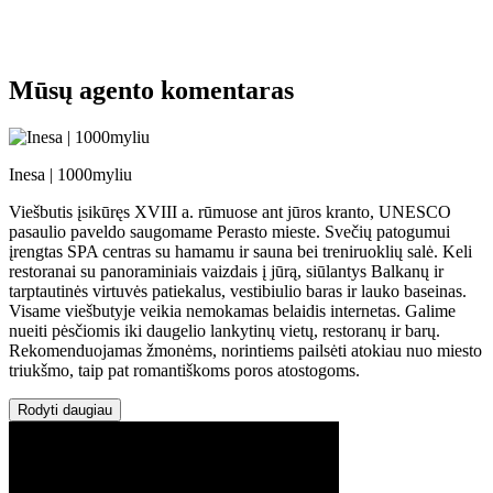
Mūsų agento komentaras
Inesa | 1000myliu
Viešbutis įsikūręs XVIII a. rūmuose ant jūros kranto, UNESCO
pasaulio paveldo saugomame Perasto mieste. Svečių patogumui
įrengtas SPA centras su hamamu ir sauna bei treniruoklių salė. Keli
restoranai su panoraminiais vaizdais į jūrą, siūlantys Balkanų ir
tarptautinės virtuvės patiekalus, vestibiulio baras ir lauko baseinas.
Visame viešbutyje veikia nemokamas belaidis internetas. Galime
nueiti pėsčiomis iki daugelio lankytinų vietų, restoranų ir barų.
Rekomenduojamas žmonėms, norintiems pailsėti atokiau nuo miesto
triukšmo, taip pat romantiškoms poros atostogoms.
Rodyti daugiau