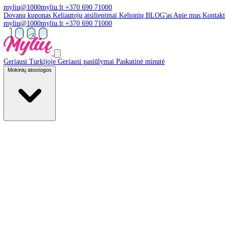
myliu@1000myliu.lt
+370 690 71000
Dovanų kuponas
Keliautojų atsiliepimai
Kelionių BLOG'as
Apie 
myliu@1000myliu.lt
+370 690 71000
Geriausi Turkijoje
Geriausi pasiūlymai
Paskutinė minutė
Mokinių atostogos