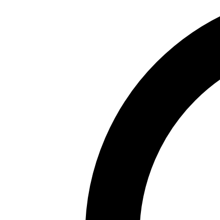
Pagrindinis
›
Juodkalnija
›
Juodkalnija
›
Astoria Boutique Hotel (
Astoria Boutique Hotel (Kotor)