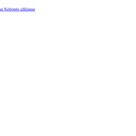
mus
Kontaktai
Kelionės užklausa