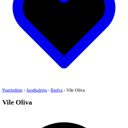
Pagrindinis
›
Juodkalnija
›
Budva
›
Vile Oliva
Vile Oliva