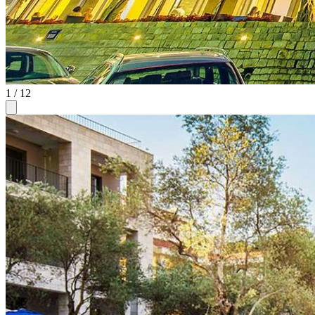
1
/ 12