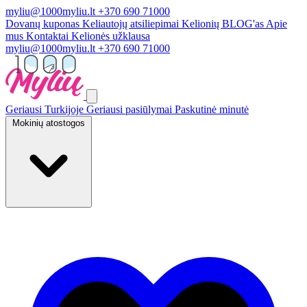
myliu@1000myliu.lt
+370 690 71000
Dovanų kuponas
Keliautojų atsiliepimai
Kelionių BLOG'as
Apie
mus
Kontaktai
Kelionės užklausa
myliu@1000myliu.lt
+370 690 71000
Geriausi Turkijoje
Geriausi pasiūlymai
Paskutinė minutė
Mokinių atostogos