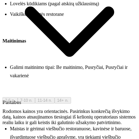
Lovelės kūdikiams (pagal atskirą užklausimą)
Vaikiškos kėdutės restorane
Maitinimas
Galimi maitinimo tipai: Be maitinimo, Pusryčiai, Pusryčiai ir
vakarienė
2-6 n.
7-10 n.
11-14 n.
14+ n.
Pastabos
Rodomos kainos yra orientacinės. Pasirinkus konkrečią išvykimo
datą, kainos atnaujinamos tiesiogiai iš kelionių operatoriaus sistemos
realiu laiku ir gali keistis iki galutinio užsakymo patvirtinimo.
Maistas ir gėrimai viešbučio restoranuose, kavinėse ir baruose,
išvardintuose viešbučio aprašyme, yra tiekiami viešbučio