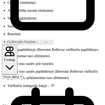
Garažas (mokama)
Automobilių nuoma (mokama)
Seifas registratūroje
Saulės terasa
Baseinas
Gultai prie baseino
2-6 n.
7-10 n.
11-14 n.
14+ n.
Gultai paplūdimyje (Iberostar Bellevue viešbučio paplūdimys,
priklausomai nuo užimtumo)
2 suaug.
Skėčiai nuo saulės prie baseino
Skėčiai nuo saulės paplūdimyje (Iberostar Bellevue viešbučio
paplūdimys, priklausomai nuo užimtumo)
Viešbučio kategorija šalyje – 5*