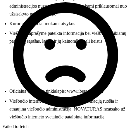
administracijos nustatyta tvarka ir yra mokami priklausomai nuo
užsisakyto maitinimo tipo
Kurorto mokesčiai mokami atvykus
Viešbučio aprašyme pateikta informacija bei viešbučio teikiamų
paslaugų sąrašas, laikas ir jų kainoraštis gali keistis
Oficialus viešbučio tinklalapis:
www.iberostar.com
Viešbučio interneto svetainėje pateiktą informaciją ruošia ir
atnaujina viešbučio administracija. NOVATURAS neatsako už
viešbučio interneto svetainėje patalpintą informaciją
Failed to fetch