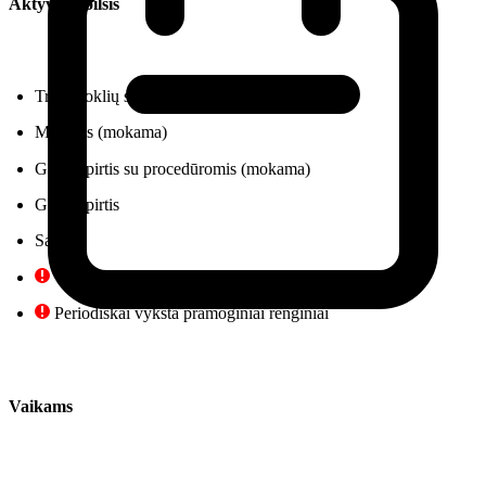
Aktyvus poilsis
Treniruoklių salė
Masažas (mokama)
Garinė pirtis su procedūromis (mokama)
Garinė pirtis
Sauna
Viešbutyje yra sveikatingumo centras (mokama)
Periodiškai vyksta pramoginiai renginiai
Vaikams