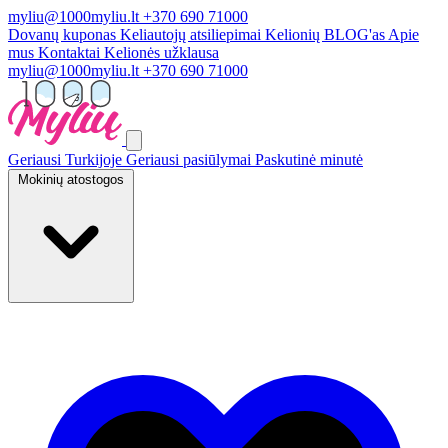
myliu@1000myliu.lt
+370 690 71000
Dovanų kuponas
Keliautojų atsiliepimai
Kelionių BLOG'as
Apie
mus
Kontaktai
Kelionės užklausa
myliu@1000myliu.lt
+370 690 71000
Geriausi Turkijoje
Geriausi pasiūlymai
Paskutinė minutė
Mokinių atostogos