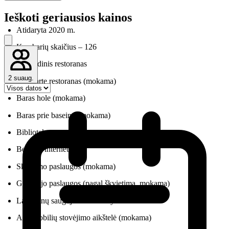
Ieškoti geriausios kainos
Atidaryta 2020 m.
Kambarių skaičius – 126
Pagrindinis restoranas
2 suaug.
A'la carte restoranas (mokama)
Baras hole (mokama)
Baras prie baseino (mokama)
Biblioteka
Bevielis internetas
Skalbimo paslaugos (mokama)
Gydytojo paslaugos (pagal škvietimą, mokama)
Lagaminų saugojimo kambarys
Automobilių stovėjimo aikštelė (mokama)