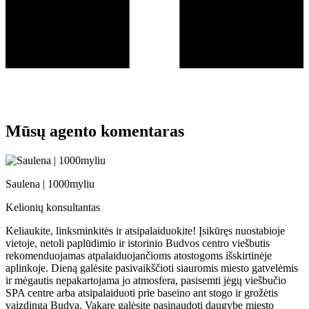
Mūsų agento komentaras
Saulena | 1000myliu
Kelionių konsultantas
Keliaukite, linksminkitės ir atsipalaiduokite! Įsikūręs nuostabioje
vietoje, netoli paplūdimio ir istorinio Budvos centro viešbutis
rekomenduojamas atpalaiduojančioms atostogoms išskirtinėje
aplinkoje. Dieną galėsite pasivaikščioti siauromis miesto gatvelėmis
ir mėgautis nepakartojama jo atmosfera, pasisemti jėgų viešbučio
SPA centre arba atsipalaiduoti prie baseino ant stogo ir grožėtis
vaizdinga Budva. Vakare galėsite pasinaudoti daugybe miesto