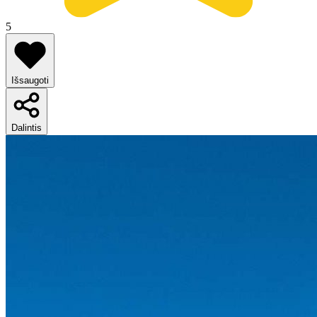
5
Išsaugoti
Dalintis