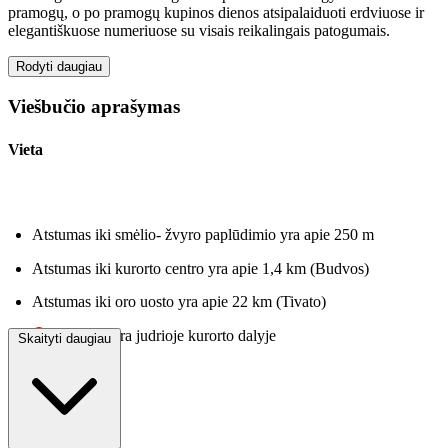
pramogų, o po pramogų kupinos dienos atsipalaiduoti erdviuose ir
elegantiškuose numeriuose su visais reikalingais patogumais.
Rodyti daugiau
Viešbučio aprašymas
Vieta
Atstumas iki smėlio- žvyro paplūdimio yra apie 250 m
Atstumas iki kurorto centro yra apie 1,4 km (Budvos)
Atstumas iki oro uosto yra apie 22 km (Tivato)
Viešbutis yra judrioje kurorto dalyje
Skaityti daugiau
Viešbutis