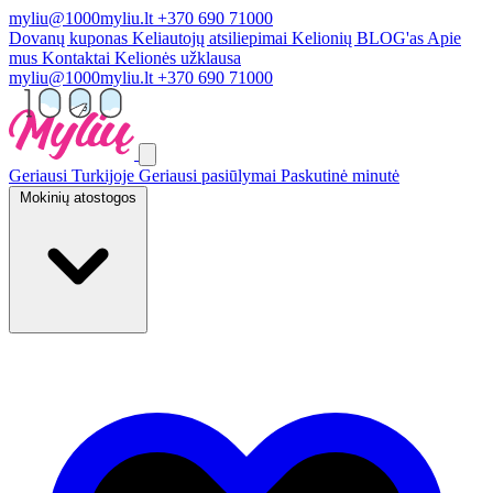
myliu@1000myliu.lt
+370 690 71000
Dovanų kuponas
Keliautojų atsiliepimai
Kelionių BLOG'as
Apie
mus
Kontaktai
Kelionės užklausa
myliu@1000myliu.lt
+370 690 71000
Geriausi Turkijoje
Geriausi pasiūlymai
Paskutinė minutė
Mokinių atostogos