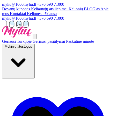
myliu@1000myliu.lt
+370 690 71000
Dovanų kuponas
Keliautojų atsiliepimai
Kelionių BLOG'as
Apie
mus
Kontaktai
Kelionės užklausa
myliu@1000myliu.lt
+370 690 71000
Geriausi Turkijoje
Geriausi pasiūlymai
Paskutinė minutė
Mokinių atostogos